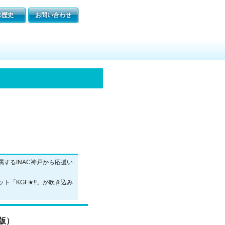
するINAC神戸から応援い
ト「KGF★!!」が吹き込み
d版）