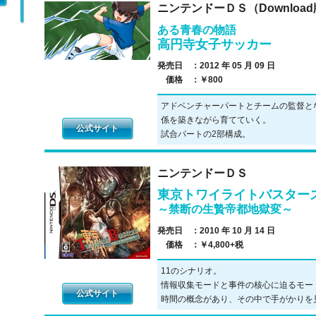
ニンテンドーＤＳ（Downloa
ある青春の物語
高円寺女子サッカー
発売日 ：
2012 年 05 月 09 日
価格 ：
￥800
アドベンチャーパートとチームの監督と
係を築きながら育てていく。
公式サイト
試合パートの2部構成。
ニンテンドーＤＳ
東京トワイライトバスター
～禁断の生贄帝都地獄変～
発売日 ：
2010 年 10 月 14 日
価格 ：
￥4,800+税
11のシナリオ。
情報収集モードと事件の核心に迫るモー
公式サイト
時間の概念があり、その中で手がかりを