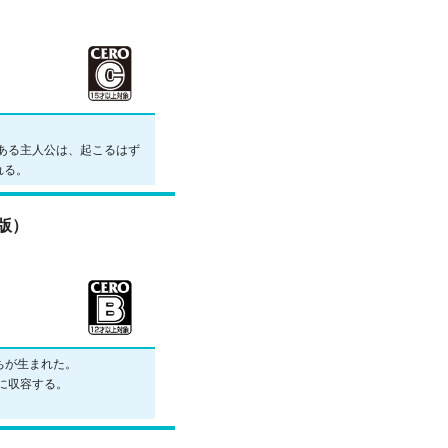
ある主人公は、起こるはず
れる。
d版）
ちが生まれた。
に収容する。