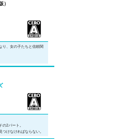
d版）
なり、女の子たちと信頼関
ズ
ドの2パート。
見つけなければならない。