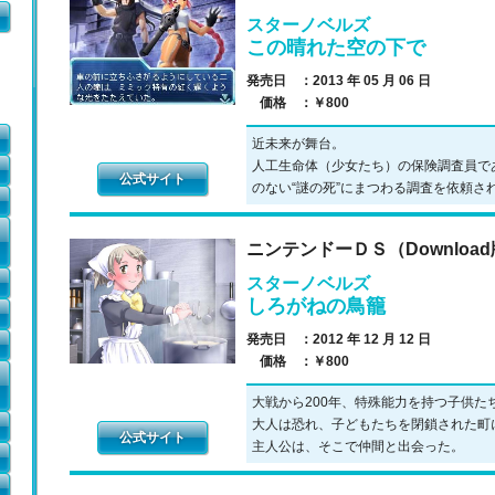
スターノベルズ
この晴れた空の下で
発売日 ：
2013 年 05 月 06 日
価格 ：
￥800
近未来が舞台。
人工生命体（少女たち）の保険調査員で
公式サイト
のない“謎の死”にまつわる調査を依頼さ
ニンテンドーＤＳ（Downloa
スターノベルズ
しろがねの鳥籠
発売日 ：
2012 年 12 月 12 日
価格 ：
￥800
大戦から200年、特殊能力を持つ子供た
大人は恐れ、子どもたちを閉鎖された町
公式サイト
主人公は、そこで仲間と出会った。