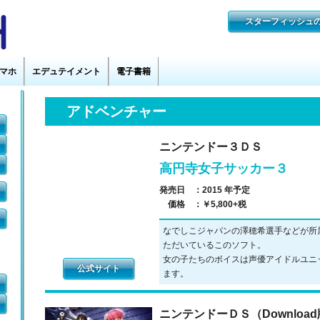
アドベンチャー
ニンテンドー３ＤＳ
高円寺女子サッカー３
発売日 ：
2015 年予定
価格 ：
￥5,800+税
なでしこジャパンの澤穂希選手などが所属
ただいているこのソフト。
女の子たちのボイスは声優アイドルユニッ
公式サイト
ます。
ニンテンドーＤＳ（Downloa