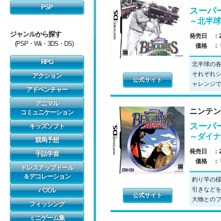
スーパ
～北半球
発売日 ：
価格 ：
北半球の
それぞれ
公式サイト
ャレンジ
ニンテン
スーパ
～ダイナ
発売日 ：
価格 ：
釣り竿の
引きなど
公式サイト
大物との