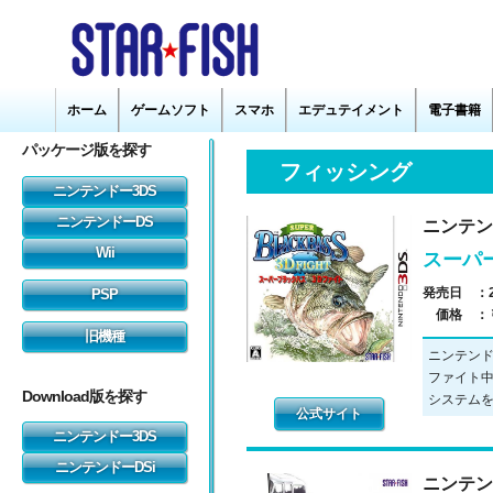
フィッシング
ニンテン
スーパ
発売日 ：
価格 ：
ニンテンド
ファイト
システム
公式サイト
ニンテン