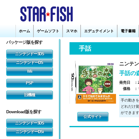
手話
ニンテン
手話の
発売日 ：
価格 ：
手の動き
どれだけ
ができま
公式サイト