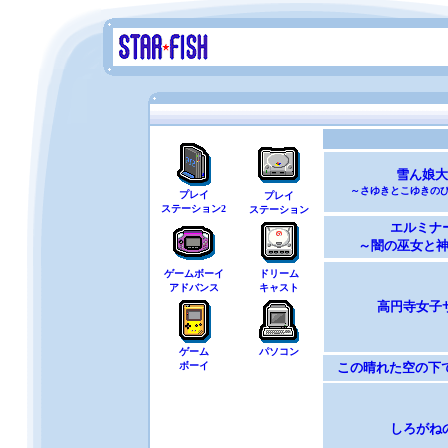
雪ん娘大
～さゆきとこゆきの
エルミナ
～闇の巫女と
高円寺女子
この晴れた空の下で G
しろがね